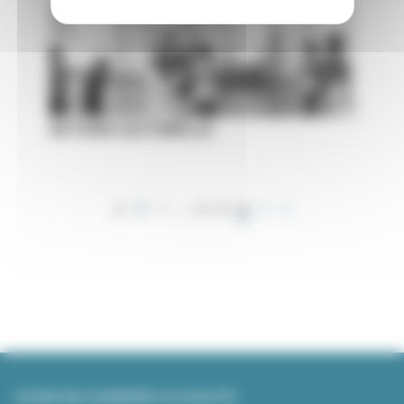
ACTION CULTURELLE
Pagination
…
46
1
44
45
PAGE
PAGE
PAGE
COURANTE
SUIVRE NOS DERNIÈRES ACTUALITÉS