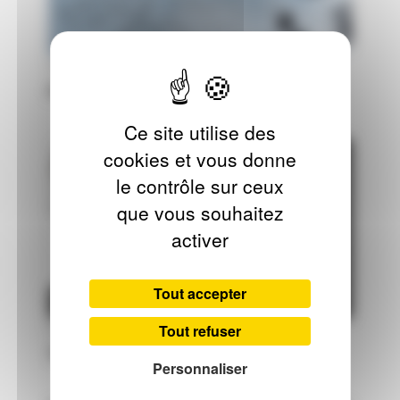
PUBLIÉ LE 7 FÉVRIER 2020
TRANSMETTRE
POÈMES À LOU
Ce site utilise des
cookies et vous donne
le contrôle sur ceux
que vous souhaitez
activer
Tout accepter
Tout refuser
PUBLIÉ LE 20 DÉCEMBRE 2022
CRÉER
TEMPS DE NEIGE
Personnaliser