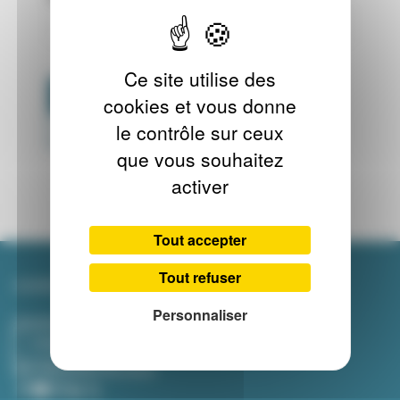
Ce site utilise des
CRÉER MON COMPTE
cookies et vous donne
le contrôle sur ceux
RÉINITIALISER MON MOT DE PASSE
que vous souhaitez
activer
Tout accepter
Tout refuser
SUIVRE NOS DERNIÈRES ACTUALITÉS
Personnaliser
Inscrivez-vous à la newsletter :
S'INSCRIRE
NOS RÉSEAUX SOCIAUX