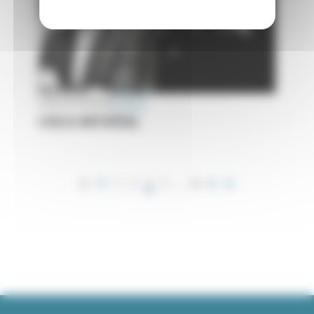
PUBLIÉ LE 26 MAI 2023
CRÉER
CIELO ARTERIAL
Pagination
…
3
1
2
4
46
PAGE
PAGE
PAGE
COURANTE