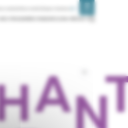
FR
EN
us contacter
Nous soutenir
Espace chanteurs
AGENDA
NOS PROGRAMMES
TRANSMISSION
MÉDIAS
Liens
de
partage