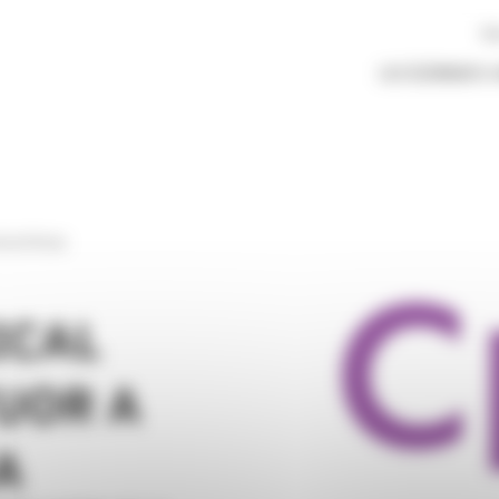
No
LES ÉLÉMENTS
cca Chiusa
ICAL
UOR A
A