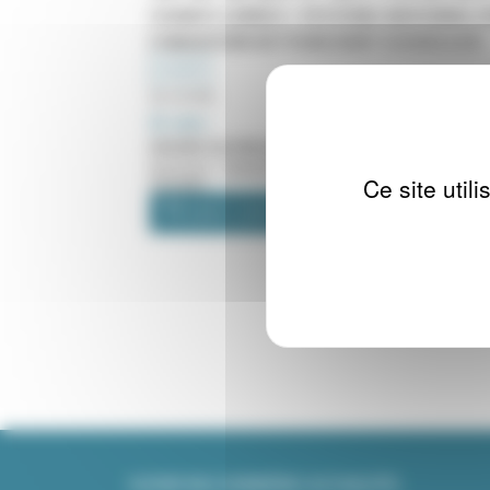
CHANTS LIBRES - FESTIVAL NATIONAL D
FONDATION BETTENCOURT SCHUELLER
CONCERT
25 MIN
LIEU :
ENTRÉE DU PASSAGE DE L'ANCRE
Narbonne - Chants libres - Festival national d'art chora
Ce site util
Schueller
CHANTS LIBRES 2026
SUIVRE NOS DERNIÈRES ACTUALITÉS