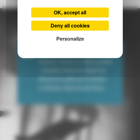
(English - 5.39 Mo - application/pdf)
OK, accept all
Deny all cookies
LA PRESSE PARLE DES ÉLÉMENTS
Personalize
Précision, fraîcheur et diction parfaite
: l’excellent chœur de chambre Les
Elements ne quitte pas le sommet.
Le Monde, Marie-Aude Roux